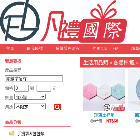
首頁
瞭我瞭禮
採購服務流程
立馬CALL ME
精華
我想要找
生活用品類
»
各類杯/瓶
»
產品搜尋
價格
到
元
數量
用途
珪藻土杯墊
圓
參考價：
NT$68
參
商品分類
手提袋&包包類