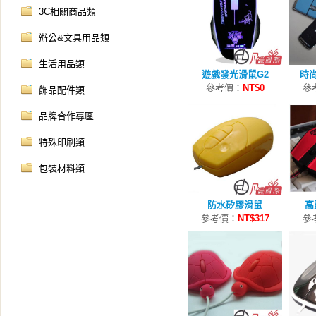
3C相關商品類
辦公&文具用品類
生活用品類
遊戲發光滑鼠G2
時
參考價：
NT$0
參
飾品配件類
品牌合作專區
特殊印刷類
包裝材料類
防水矽膠滑鼠
高
參考價：
NT$317
參