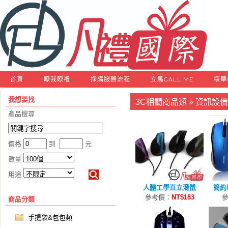
首頁
瞭我瞭禮
採購服務流程
立馬CALL ME
精華
我想要找
3C相關商品類
»
資訊設備
產品搜尋
價格
到
元
數量
用途
人體工學直立滑鼠
簡約
參考價：
NT$183
商品分類
手提袋&包包類