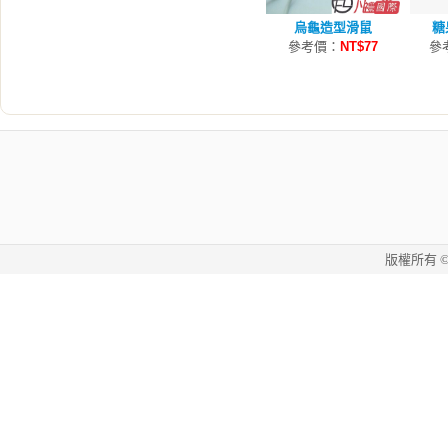
烏龜造型滑鼠
糖
參考價：
NT$77
參
版權所有 © 