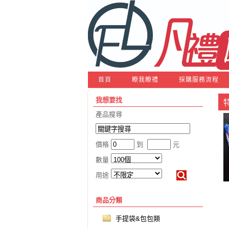
首頁
瞭我瞭禮
採購服務流程
我想要找
產品搜尋
價格
到
元
數量
用途
商品分類
手提袋&包包類