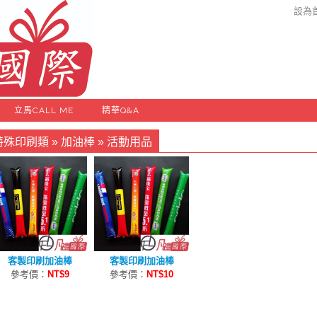
設為
立馬CALL ME
精華Q&A
特殊印刷類
»
加油棒
»
活動用品
客製印刷加油棒
客製印刷加油棒
參考價：
NT$9
參考價：
NT$10