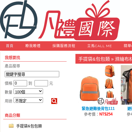
首頁
瞭我瞭禮
採購服務流程
立馬CALL ME
精華
我想要找
手提袋&包包類
»
滌綸布
產品搜尋
價格
到
元
數量
用途
緊急避難後背包111
避
參考價：
NT$254
參
商品分類
手提袋&包包類